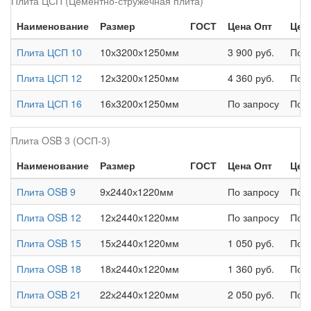
Плита ЦСП (Цементно-стружечная плита)
Наименование
Размер
ГОСТ
Цена Опт
Цен
Плита ЦСП 10
10х3200х1250мм
3 900 руб.
По з
Плита ЦСП 12
12х3200х1250мм
4 360 руб.
По з
Плита ЦСП 16
16х3200х1250мм
По запросу
По з
Плита OSB 3 (ОСП-3)
Наименование
Размер
ГОСТ
Цена Опт
Цен
Плита OSB 9
9х2440х1220мм
По запросу
По з
Плита OSB 12
12х2440х1220мм
По запросу
По з
Плита OSB 15
15х2440х1220мм
1 050 руб.
По з
Плита OSB 18
18х2440х1220мм
1 360 руб.
По з
Плита OSB 21
22х2440х1220мм
2 050 руб.
По з