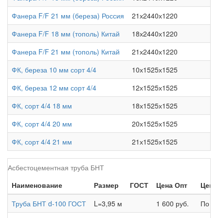
Фанера F/F 21 мм (береза) Россия
21х2440х1220
4
Фанера F/F 18 мм (тополь) Китай
18х2440х1220
П
Фанера F/F 21 мм (тополь) Китай
21х2440х1220
П
ФК, береза 10 мм сорт 4/4
10х1525х1525
1
ФК, береза 12 мм сорт 4/4
12х1525х1525
1
ФК, сорт 4/4 18 мм
18х1525х1525
1
ФК, сорт 4/4 20 мм
20х1525х1525
2
ФК, сорт 4/4 21 мм
21х1525х1525
2
Асбестоцементная труба БНТ
Наименование
Размер
ГОСТ
Цена Опт
Цена
Труба БНТ d-100 ГОСТ
L=3,95 м
1 600 руб.
По з