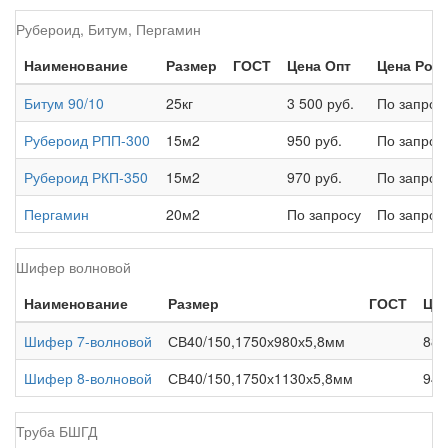
Рубероид, Битум, Пергамин
Наименование
Размер
ГОСТ
Цена Опт
Цена Роз
Битум 90/10
25кг
3 500 руб.
По запрос
Рубероид РПП-300
15м2
950 руб.
По запрос
Рубероид РКП-350
15м2
970 руб.
По запрос
Пергамин
20м2
По запросу
По запрос
Шифер волновой
Наименование
Размер
ГОСТ
Цен
Шифер 7-волновой
СВ40/150,1750х980х5,8мм
880
Шифер 8-волновой
СВ40/150,1750х1130х5,8мм
944
Труба БШГД