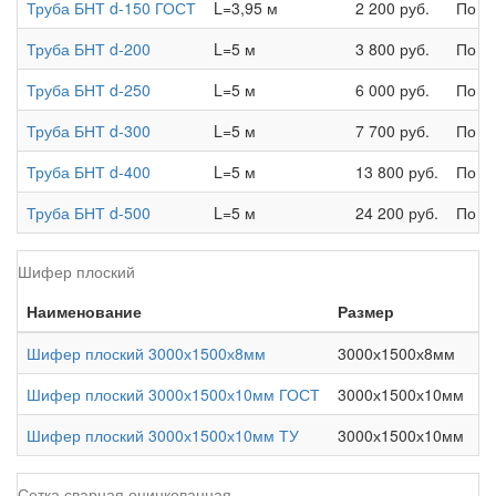
Труба БНТ d-150 ГОСТ
L=3,95 м
2 200 руб.
По з
Труба БНТ d-200
L=5 м
3 800 руб.
По з
Труба БНТ d-250
L=5 м
6 000 руб.
По з
Труба БНТ d-300
L=5 м
7 700 руб.
По з
Труба БНТ d-400
L=5 м
13 800 руб.
По з
Труба БНТ d-500
L=5 м
24 200 руб.
По з
Шифер плоский
Наименование
Размер
Г
Шифер плоский 3000х1500х8мм
3000х1500х8мм
Шифер плоский 3000х1500х10мм ГОСТ
3000х1500х10мм
Шифер плоский 3000х1500х10мм ТУ
3000х1500х10мм
Сетка сварная оцинкованная