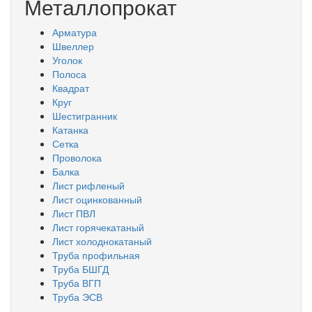
Металлопрокат
Арматура
Швеллер
Уголок
Полоса
Квадрат
Круг
Шестигранник
Катанка
Сетка
Проволока
Балка
Лист рифленый
Лист оцинкованный
Лист ПВЛ
Лист горячекатаный
Лист холоднокатаный
Труба профильная
Труба БШГД
Труба ВГП
Труба ЭСВ