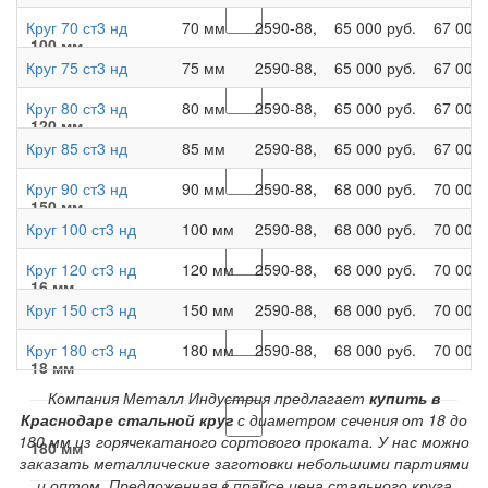
Круг 70 ст3 нд
70 мм
2590-88,
65 000 руб.
67 000 
100 мм
Круг 75 ст3 нд
75 мм
2590-88,
65 000 руб.
67 000 
Круг 80 ст3 нд
80 мм
2590-88,
65 000 руб.
67 000 
120 мм
Круг 85 ст3 нд
85 мм
2590-88,
65 000 руб.
67 000 
Круг 90 ст3 нд
90 мм
2590-88,
68 000 руб.
70 000 
150 мм
Круг 100 ст3 нд
100 мм
2590-88,
68 000 руб.
70 000 
Круг 120 ст3 нд
120 мм
2590-88,
68 000 руб.
70 000 
16 мм
Круг 150 ст3 нд
150 мм
2590-88,
68 000 руб.
70 000 
Круг 180 ст3 нд
180 мм
2590-88,
68 000 руб.
70 000 
18 мм
Компания Металл Индустрия предлагает
купить в
Краснодаре стальной круг
с диаметром сечения от 18 до
180 мм из горячекатаного сортового проката. У нас можно
180 мм
заказать металлические заготовки небольшими партиями
и оптом. Предложенная в прайсе цена стального круга