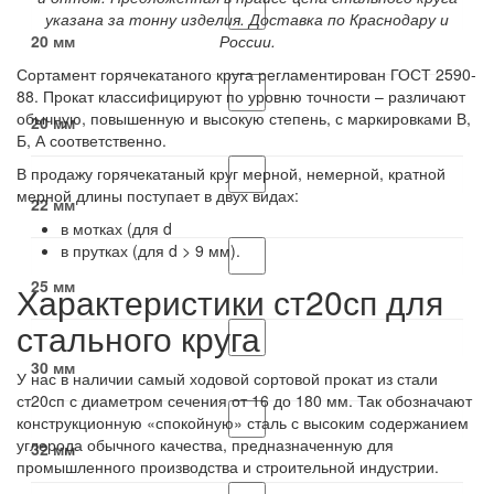
указана за тонну изделия. Доставка по Краснодару и
20 мм
России.
Сортамент горячекатаного круга регламентирован ГОСТ 2590-
88. Прокат классифицируют по уровню точности – различают
обычную, повышенную и высокую степень, с маркировками В,
20 мм
Б, А соответственно.
В продажу горячекатаный круг мерной, немерной, кратной
мерной длины поступает в двух видах:
22 мм
в мотках (для d
в прутках (для d > 9 мм).
25 мм
Характеристики ст20сп для
стального круга
30 мм
У нас в наличии самый ходовой сортовой прокат из стали
ст20сп с диаметром сечения от 16 до 180 мм. Так обозначают
конструкционную «спокойную» сталь с высоким содержанием
углерода обычного качества, предназначенную для
32 мм
промышленного производства и строительной индустрии.