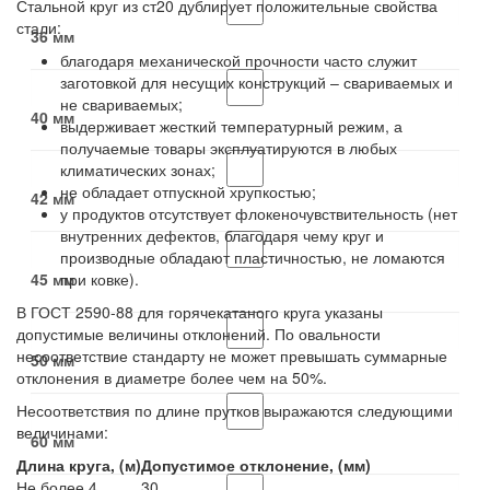
Стальной круг из ст20 дублирует положительные свойства
стали:
36 мм
благодаря механической прочности часто служит
заготовкой для несущих конструкций – свариваемых и
не свариваемых;
40 мм
выдерживает жесткий температурный режим, а
получаемые товары эксплуатируются в любых
климатических зонах;
не обладает отпускной хрупкостью;
42 мм
у продуктов отсутствует флокеночувствительность (нет
внутренних дефектов, благодаря чему круг и
производные обладают пластичностью, не ломаются
45 мм
при ковке).
В ГОСТ 2590-88 для горячекатаного круга указаны
допустимые величины отклонений. По овальности
несоответствие стандарту не может превышать суммарные
50 мм
отклонения в диаметре более чем на 50%.
Несоответствия по длине прутков выражаются следующими
величинами:
60 мм
Длина круга, (м)
Допустимое отклонение, (мм)
Не более 4
30