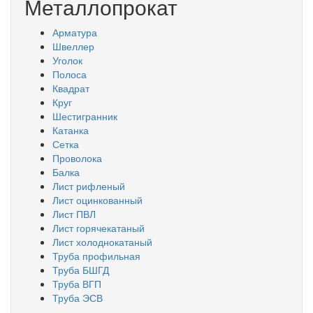
Металлопрокат
Арматура
Швеллер
Уголок
Полоса
Квадрат
Круг
Шестигранник
Катанка
Сетка
Проволока
Балка
Лист рифленый
Лист оцинкованный
Лист ПВЛ
Лист горячекатаный
Лист холоднокатаный
Труба профильная
Труба БШГД
Труба ВГП
Труба ЭСВ