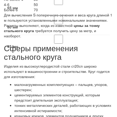
4-6
50
65 мм
Более 6
70
Для вычисления S поперечного сечения и веса круга длиной 1
м пользуются установленными номинальными значениями.
Расчеты выполняют, когда из известной
цены за тонну
80 мм
стального круга
требуется получить цену за метр, и
наоборот.
Сферы применения
85 мм
стального круга
Изделия из высокоуглеродистой стали ст20сп широко
используют в машиностроении и строительстве. Круг годится
для изготовления:
малонагруженных комплектующих – пальцев, упоров,
шестерен;
цементируемых элементов конструкций, которым
предстоит длительная эксплуатация;
тонких металлических деталей, работающих в условиях
интенсивной истираемости;
крановых крюков, элементов подшипников и других