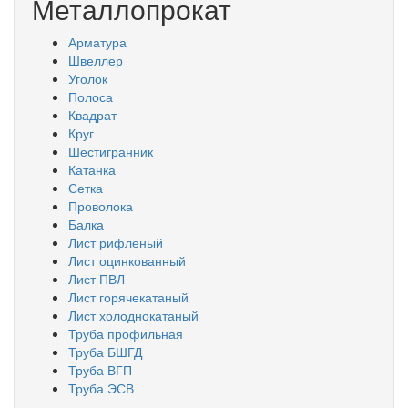
Металлопрокат
Арматура
Швеллер
Уголок
Полоса
Квадрат
Круг
Шестигранник
Катанка
Сетка
Проволока
Балка
Лист рифленый
Лист оцинкованный
Лист ПВЛ
Лист горячекатаный
Лист холоднокатаный
Труба профильная
Труба БШГД
Труба ВГП
Труба ЭСВ