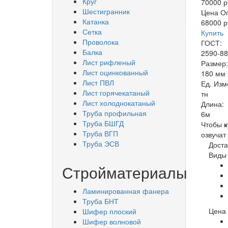
Круг
70000 р
Шестигранник
Цена О
Катанка
68000 р
Сетка
Купить
Проволока
ГОСТ:
Балка
2590-88
Лист рифленый
Размер
Лист оцинкованный
180 мм
Лист ПВЛ
Ед. Изм
Лист горячекатаный
тн
Лист холоднокатаный
Длина:
Труба профильная
6м
Труба БШГД
Чтобы
к
Труба ВГП
озвучат
Труба ЭСВ
Доста
Виды 
Стройматериалы
Ламинированная фанера
Труба БНТ
Цена 
Шифер плоский
Шифер волновой