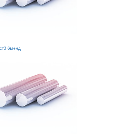
 ст3 6м+нд