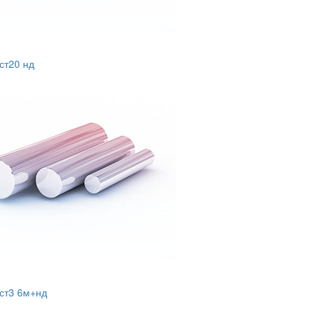
 ст20 нд
 ст3 6м+нд