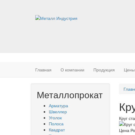
Главная
О компании
Продукция
Цены
Вы
Глав
Металлопрокат
зде
Кру
Арматура
Швеллер
Уголок
Круг ста
Полоса
Квадрат
Цена Р