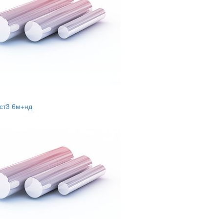
 ст3 6м+нд