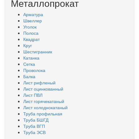
Металлопрокат
Арматура
Швеллер
Уголок
Полоса
Квадрат
Круг
Шестигранник
Катанка
Сетка
Проволока
Балка
Лист рифленый
Лист оцинкованный
Лист ПВЛ
Лист горячекатаный
Лист холоднокатаный
Труба профильная
Труба БШГД
Труба ВГП
Труба ЭСВ