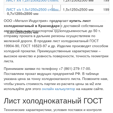
ЛИСТ х/к 1,2х1250х2500 ст08пс
1,2х1250х2500 мм
19904
ЛИСТ х/к 1,5х1250х2500 ст08пс
1,5х1250х2500 мм
19904
0,7х1250х2500 мм
ООО «Металл Индустрия» предлагает
купить лист
холоднокатаный в Краснодаре
с доставкой собственным
автомобильным транспортом грузоподъемностью до 50 т.
0,8х1250х2500 мм
отправку проката в дальние регионы осуществляем по
железной дороге. В продаже лист холоднокатаный ГОСТ
19904-90, ГОСТ 16523-97 и др. Изделие производят способом
холодной прокатки. Преимущественные характеристики –
высокое качество и ровность поверхности, точность геометрии
листа.
Принимаем заявки по телефону +7 (861) 279-17-00.
Поставляем прокат ведущих предприятий РФ. В таблице
указана цена за тонну холоднокатаного листа. Позвоните нам,
чтобы узнать стоимость партии из расчета цены за м2 или
используйте для этого
онлайн калькулятор
на нашем сайте.
Лист холоднокатаный ГОСТ
Технические характеристики, условия поставок и контроля