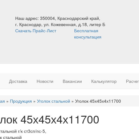
Наш адрес:
350004, Краснодарский край,
г. Краснодар, ул. Кожевенная, д.18, литер Б
Скачать Прайс-Лист
Бесплатная
консультация
Доставка
Новости
Вакансии
Калькулятор
Расче
ная
»
Продукция
»
Уголок стальной
»
Уголок 45х45х4х11700
сь
олок 45х45х4х11700
тальной г/к ст3сп/пс-5,