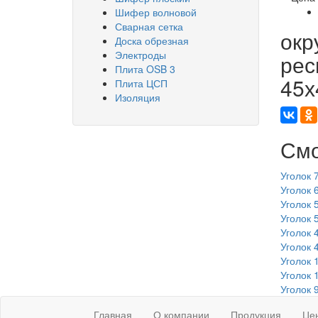
Шифер волновой
Сварная сетка
окр
Доска обрезная
Электроды
рес
Плита OSB 3
45х
Плита ЦСП
Изоляция
Смо
Уголок 
Уголок 
Уголок 
Уголок 
Уголок 
Уголок 
Уголок 
Уголок 
Уголок 
Главная
О компании
Продукция
Це