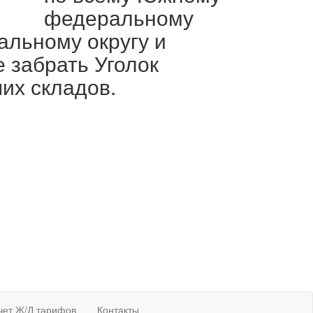
федеральному
альному округу и
 забрать Уголок
их складов.
чет Ж/Д тарифов
Контакты