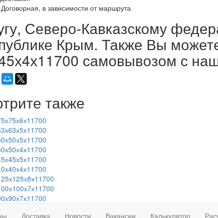
Договорная, в зависимости от маршрута
угу, Северо-Кавказскому федер
публике Крым. Также Вы можете
45х4х11700 самовывозом с наш
трите также
75х75х6х11700
63х63х5х11700
50х50х5х11700
50х50х4х11700
45х45х5х11700
40х40х4х11700
125х125х8х11700
100х100х7х11700
90х90х7х11700
ны
Доставка
Новости
Вакансии
Калькулятор
Рас