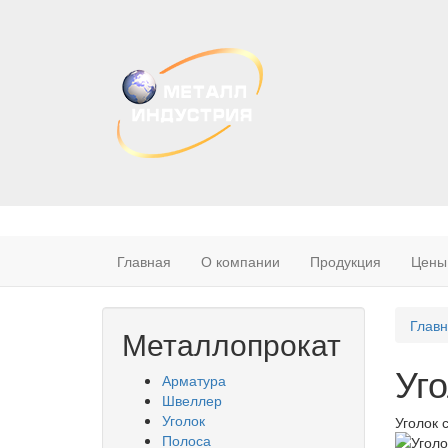
Главная
О компании
Продукция
Цены
Вы
Глав
Металлопрокат
зде
Уг
Арматура
Швеллер
Уголок
Уголок с
Полоса