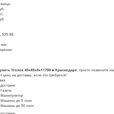
озница:
уб.
пт:
уб.
, 535-88,
:
4 мм
ерения:
упить Уголок 45х45х4х11700 в Краснодаре
, просто позвоните 
ат цену на доставку, если это требуется!
вка
доставки:
Газель
Манипулятор
Машины до 5 тонн
Машины до 50 тонн
доставки: