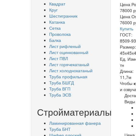
Квадрат
Цена Р
Круг
78000 р
Шестигранник
Цена О
Катанка
76000 р
Сетка
Купить
Проволока
ГОСТ:
Балка
8509-93
Лист рифленый
Размер
Лист оцинкованный
45х45х
Лист ПВЛ
Ед. Изм
Лист горячекатаный
тн
Лист холоднокатаный
Длина:
Труба профильная
11,7м
Труба БШГД
Чтобы
к
Труба ВГП
и озвуч
Труба ЭСВ
Доста
Виды 
Стройматериалы
Ламинированная фанера
Труба БНТ
Цена 
Шифер плоский