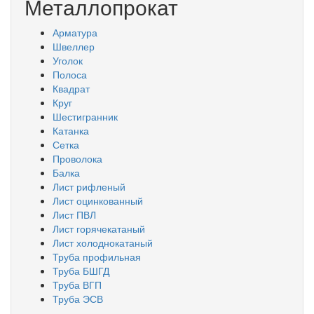
Металлопрокат
Арматура
Швеллер
Уголок
Полоса
Квадрат
Круг
Шестигранник
Катанка
Сетка
Проволока
Балка
Лист рифленый
Лист оцинкованный
Лист ПВЛ
Лист горячекатаный
Лист холоднокатаный
Труба профильная
Труба БШГД
Труба ВГП
Труба ЭСВ