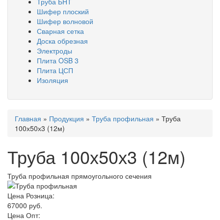
Труба БНТ
Шифер плоский
Шифер волновой
Сварная сетка
Доска обрезная
Электроды
Плита OSB 3
Плита ЦСП
Изоляция
Вы
Главная
»
Продукция
»
Труба профильная
»
Труба
здесь
100х50х3 (12м)
Труба 100х50х3 (12м)
Труба профильная прямоугольного сечения
Цена Розница:
67000 руб.
Цена Опт: