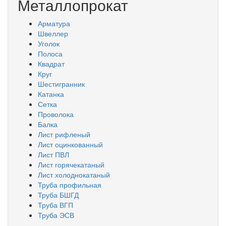
Металлопрокат
Арматура
Швеллер
Уголок
Полоса
Квадрат
Круг
Шестигранник
Катанка
Сетка
Проволока
Балка
Лист рифленый
Лист оцинкованный
Лист ПВЛ
Лист горячекатаный
Лист холоднокатаный
Труба профильная
Труба БШГД
Труба ВГП
Труба ЭСВ