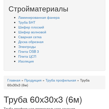
Стройматериалы
Ламинированная фанера
Труба БНТ
Шифер плоский
Шифер волновой
Сварная сетка
Доска обрезная
Электроды
Плита OSB 3
Плита ЦСП
Изоляция
Вы
Главная
»
Продукция
»
Труба профильная
»
Труба
здесь
60х30х3 (6м)
Труба 60х30х3 (6м)
Труба профильная прямоугольного сечения