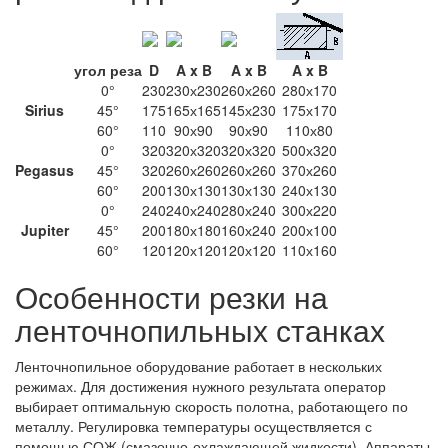
угол реза
D
A x B
A x B
A x B
0°
230
230х230
260х260
280х170
Sirius
45°
175
165х165
145х230
175х170
60°
110
90х90
90х90
110х80
0°
320
320х320
320х320
500х320
Pegasus
45°
320
260х260
260х260
370х260
60°
200
130х130
130х130
240х130
0°
240
240х240
280х240
300х220
Jupiter
45°
200
180х180
160х240
200х100
60°
120
120х120
120х120
110х160
Особенности резки на
ленточнопильных станках
Ленточнопильное оборудование работает в нескольких
режимах. Для достижения нужного результата оператор
выбирает оптимальную скорость полотна, работающего по
металлу. Регулировка температуры осуществляется с
помощью СОЖ (смазочно-охлаждающей жидкости). Аппараты